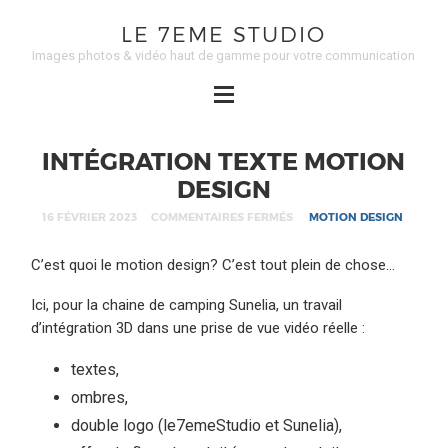
LE 7EME STUDIO
Images photos & vidéo haut de gamme pour votre communication
INTÉGRATION TEXTE MOTION
DESIGN
16 FÉVRIER 2023
COMMENTAIRES FERMÉS
MOTION DESIGN
C’est quoi le motion design? C’est tout plein de chose…
Ici, pour la chaine de camping Sunelia, un travail
d’intégration 3D dans une prise de vue vidéo réelle :
textes,
ombres,
double logo (le7emeStudio et Sunelia),