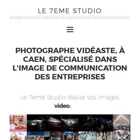
LE 7EME STUDIO
Images photos & vidéo haut de gamme pour votre communication
PHOTOGRAPHE VIDÉASTE, À
CAEN, SPÉCIALISÉ DANS
L’IMAGE DE COMMUNICATION
DES ENTREPRISES
Le 7eme Studio réalise vos images
communication.
video.