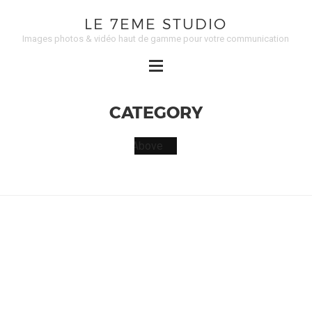
LE 7EME STUDIO
Images photos & vidéo haut de gamme pour votre communication
CATEGORY
ABOVE